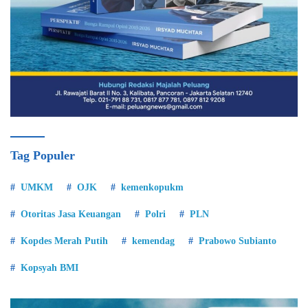
Tag Populer
UMKM
OJK
kemenkopukm
Otoritas Jasa Keuangan
Polri
PLN
Kopdes Merah Putih
kemendag
Prabowo Subianto
Kopsyah BMI