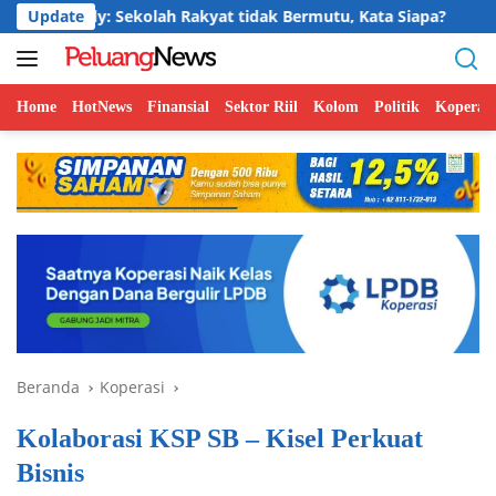
Langsung
 Sekolah Rakyat tidak Bermutu, Kata Siapa?
Update
Jelajah Ku
ke
konten
Home
HotNews
Finansial
Sektor Riil
Kolom
Politik
Koperasi
Beranda
Koperasi
Kolaborasi KSP SB – Kisel Perkuat
Bisnis