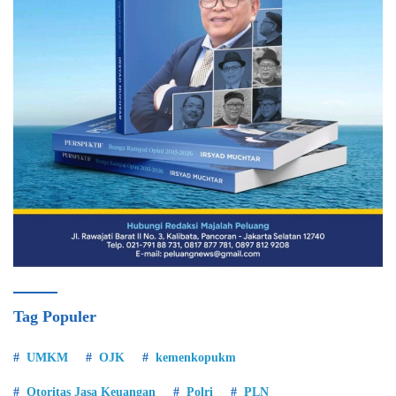
Tag Populer
UMKM
OJK
kemenkopukm
Otoritas Jasa Keuangan
Polri
PLN