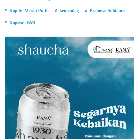
Kopdes Merah Putih
kemendag
Prabowo Subianto
Kopsyah BMI