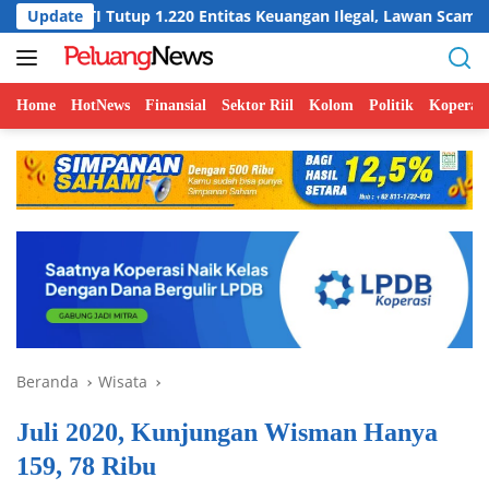
Langsung
utup 1.220 Entitas Keuangan Ilegal, Lawan Scam Digital
Update
ke
konten
Home
HotNews
Finansial
Sektor Riil
Kolom
Politik
Koperasi
Beranda
Wisata
Juli 2020, Kunjungan Wisman Hanya
159, 78 Ribu