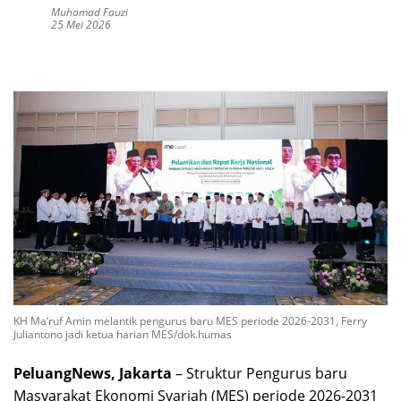
Muhamad Fauzi
25 Mei 2026
Ketua Harian MES 2026
KH Ma’ruf Amin melantik pengurus baru MES periode 2026-2031, Ferry
Juliantono jadi ketua harian MES/dok.humas
PeluangNews, Jakarta
– Struktur Pengurus baru
Masyarakat Ekonomi Syariah (MES) periode 2026-2031