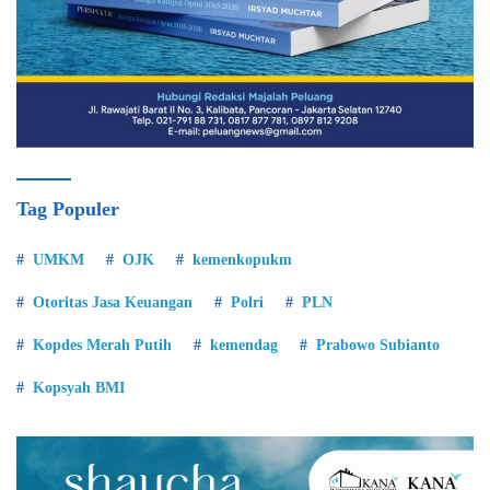
Tag Populer
UMKM
OJK
kemenkopukm
Otoritas Jasa Keuangan
Polri
PLN
Kopdes Merah Putih
kemendag
Prabowo Subianto
Kopsyah BMI