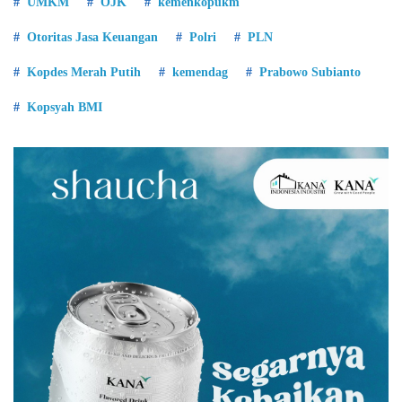
UMKM
OJK
kemenkopukm
Otoritas Jasa Keuangan
Polri
PLN
Kopdes Merah Putih
kemendag
Prabowo Subianto
Kopsyah BMI