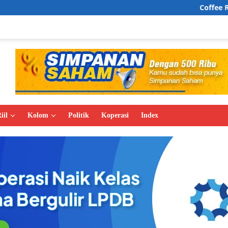
Coffee Rave, Wajah B
iil
Kolom
Politik
Koperasi
Index