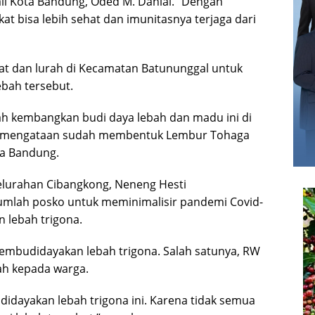
li Kota Bandung, Oded M. Danial. “Dengan
 bisa lebih sehat dan imunitasnya terjaga dari
 dan lurah di Kecamatan Batununggal untuk
ah tersebut.
h kembangkan budi daya lebah dan madu ini di
ya mengataan sudah membentuk Lembur Tohaga
ta Bandung.
lurahan Cibangkong, Neneng Hesti
mlah posko untuk meminimalisir pandemi Covid-
 lebah trigona.
budidayakan lebah trigona. Salah satunya, RW
ah kepada warga.
didayakan lebah trigona ini. Karena tidak semua