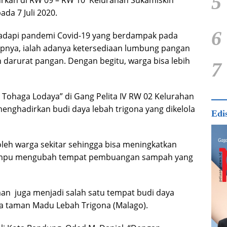
5
urkan di RW 09 – RW 10 Kelurahan Sukamiskin
da 7 Juli 2020.
6
adapi pandemi Covid-19 yang berdampak pada
epnya, ialah adanya ketersediaan lumbung pangan
darurat pangan. Dengan begitu, warga bisa lebih
7
ohaga Lodaya” di Gang Pelita IV RW 02 Kelurahan
nghadirkan budi daya lebah trigona yang dikelola
Edi
oleh warga sekitar sehingga bisa meningkatkan
mampu mengubah tempat pembuangan sampah yang
aman juga menjadi salah satu tempat budi daya
a taman Madu Lebah Trigona (Malago).