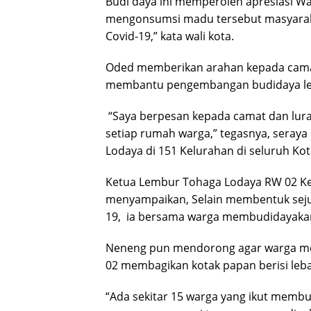
Budi daya ini memperoleh apresiasi Wa
mengonsumsi madu tersebut masyarakat
Covid-19,” kata wali kota.
Oded memberikan arahan kepada camat
membantu pengembangan budidaya leb
“Saya berpesan kepada camat dan lura
setiap rumah warga,” tegasnya, sera
Lodaya di 151 Kelurahan di seluruh Ko
Ketua Lembur Tohaga Lodaya RW 02 Ke
menyampaikan, Selain membentuk seju
19, ia bersama warga membudidayakan
Neneng pun mendorong agar warga mem
02 membagikan kotak papan berisi leb
“Ada sekitar 15 warga yang ikut membu