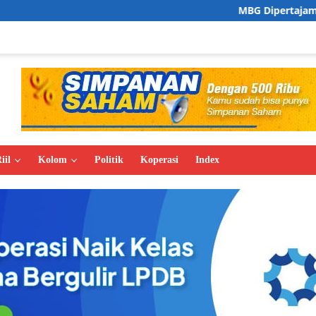
MBG Dipertajam, Zulhas Prioritask
iil
Kolom
Politik
Koperasi
Index