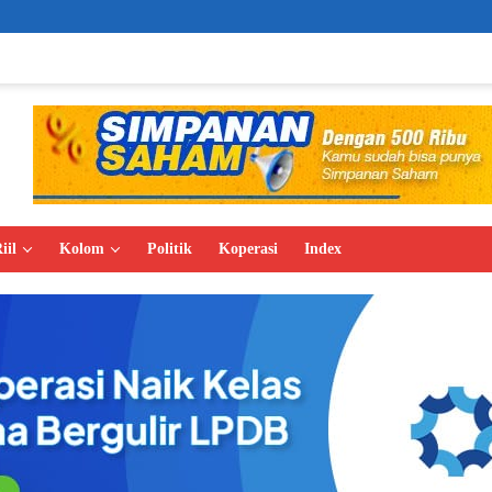
Demak Expo 2
iil
Kolom
Politik
Koperasi
Index