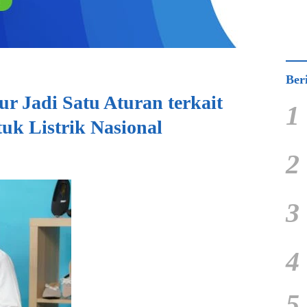
Ber
ur Jadi Satu Aturan terkait
1
uk Listrik Nasional
2
3
4
5