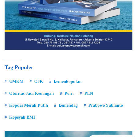
Tag Populer
UMKM
OJK
kemenkopukm
Otoritas Jasa Keuangan
Polri
PLN
Kopdes Merah Putih
kemendag
Prabowo Subianto
Kopsyah BMI