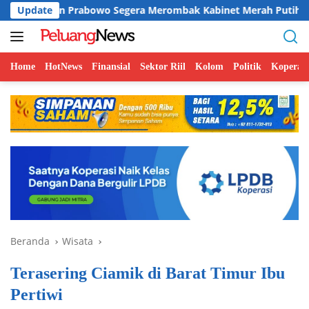
Langsung
abowo Segera Merombak Kabinet Merah Putih
Update
MBG Dipert
ke
konten
Home
HotNews
Finansial
Sektor Riil
Kolom
Politik
Koperasi
Beranda
Wisata
Terasering Ciamik di Barat Timur Ibu
Pertiwi