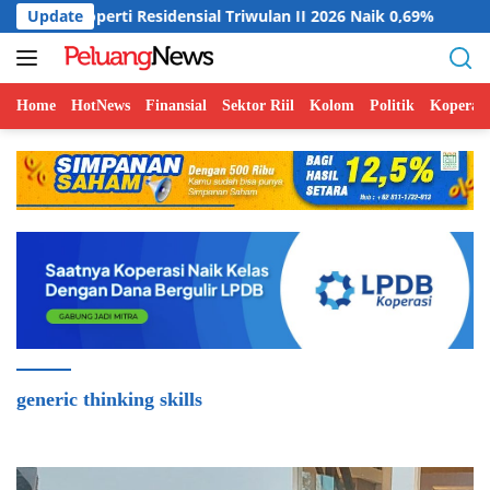
Langsung
i Residensial Triwulan II 2026 Naik 0,69%
Update
Indonesia Doro
ke
konten
Home
HotNews
Finansial
Sektor Riil
Kolom
Politik
Koperasi
generic thinking skills