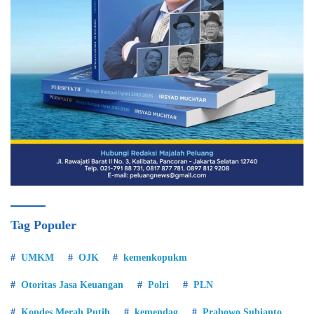
Tag Populer
UMKM
OJK
kemenkopukm
Otoritas Jasa Keuangan
Polri
PLN
Kopdes Merah Putih
kemendag
Prabowo Subianto