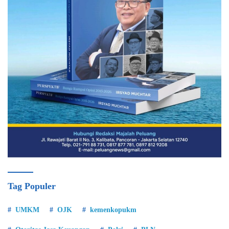
Tag Populer
UMKM
OJK
kemenkopukm