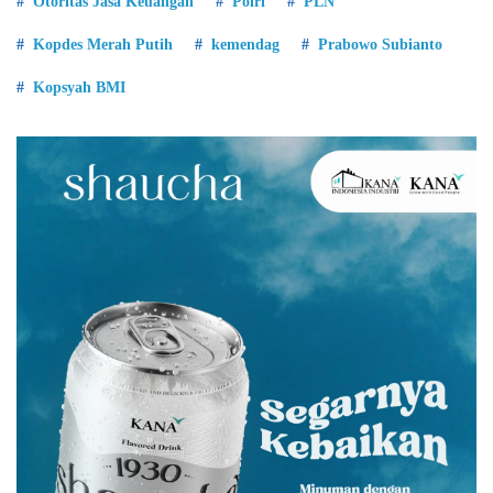
Otoritas Jasa Keuangan
Polri
PLN
Kopdes Merah Putih
kemendag
Prabowo Subianto
Kopsyah BMI