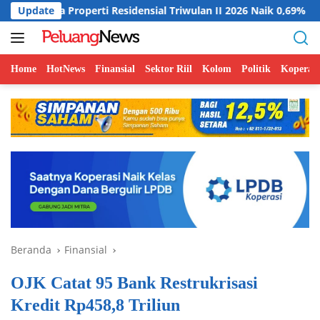
Langsung
operti Residensial Triwulan II 2026 Naik 0,69%
Update
Indonesia
ke
konten
Home
HotNews
Finansial
Sektor Riil
Kolom
Politik
Koperasi
Beranda
Finansial
OJK Catat 95 Bank Restrukrisasi
Kredit Rp458,8 Triliun