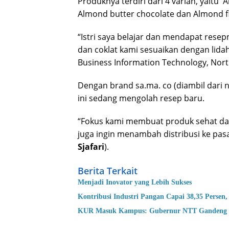
Produknya terdiri dari 4 varian, yaitu
Almond butter chocolate dan Almond f
“Istri saya belajar dan mendapat resep
dan coklat kami sesuaikan dengan lida
Business Information Technology, North
Dengan brand sa.ma. co (diambil dari
ini sedang mengolah resep baru.
“Fokus kami membuat produk sehat dan 
juga ingin menambah distribusi ke pas
Sjafari
).
Berita Terkait
Menjadi Inovator yang Lebih Sukses
Kontribusi Industri Pangan Capai 38,35 Pers
KUR Masuk Kampus: Gubernur NTT Gandeng U