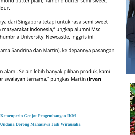
 Almond butter plain, Almond butter semi sweet,
lour.
nya dari Singapora tetapi untuk rasa semi sweet
h masyarakat Indonesia,” ungkap alumni Msc
umbria University, Newcastle, Inggris ini.
 nama Sandrina dan Martin), ke depannya pasangan
alami. Selain lebih banyak pilihan produk, kami
ar swalayan ternama,” pungkas Martin (
Irvan
en, Kemenperin Genjot Pengembangan IKM
ndana Dorong Mahasiswa Jadi Wirausaha