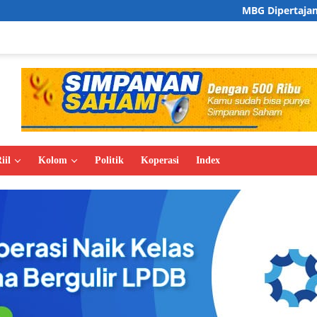
MBG Dipertajam, Zulhas Prioritask
iil
Kolom
Politik
Koperasi
Index