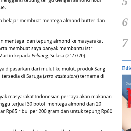
5
a mengganti tepung terigu dengan almond flour
ue.
6
na belajar membuat mentega almond butter dan
7
kan mentega dan tepung almond ke masyarakat
karta membuat saya banyak membantu istri
 Martin kepada
Peluang,
Selasa (21/7/20).
Edi
a dipasarkan dari mulut ke mulut, produk Sang
tersedia di Saruga (
zero waste store
) ternama di
nyak masyarakat Indonesian percaya akan makanan
minggu terjual 30 botol mentega almond dan 20
sar Rp85 ribu per 200 gram dan untuk tepung Rp80