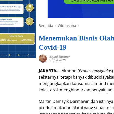
Beranda
Wirausaha
Menemukan Bisnis Olah
Covid-19
Irsyad Muchtar
21 Juli 2020
JAKARTA-
—Almond (
Prunus amygdalus
)
sekitarnya tetapi banyak dibudidayakan
mengungkapkan konsumsi almond meng
kolesterol, menghindarkan penyait jan
Martin Damsyik Darmawin dan istrinya 
produk makanan alami yang sehat, di 