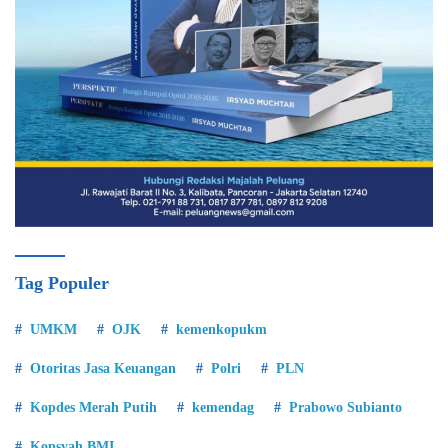
Tag Populer
UMKM
OJK
kemenkopukm
Otoritas Jasa Keuangan
Polri
PLN
Kopdes Merah Putih
kemendag
Prabowo Subianto
Kopsyah BMI