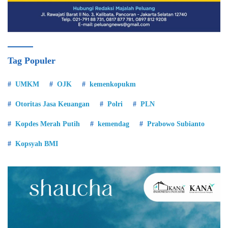
Tag Populer
UMKM
OJK
kemenkopukm
Otoritas Jasa Keuangan
Polri
PLN
Kopdes Merah Putih
kemendag
Prabowo Subianto
Kopsyah BMI