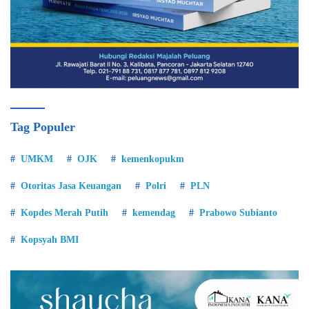
Tag Populer
UMKM
OJK
kemenkopukm
Otoritas Jasa Keuangan
Polri
PLN
Kopdes Merah Putih
kemendag
Prabowo Subianto
Kopsyah BMI