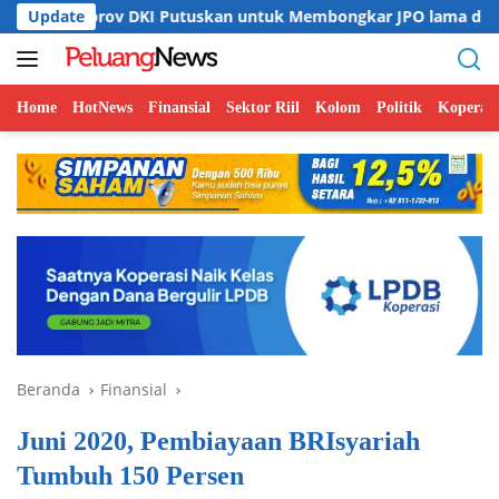
Langsung
v DKI Putuskan untuk Membongkar JPO lama di Jalan HR Rasun
Update
ke
konten
Home
HotNews
Finansial
Sektor Riil
Kolom
Politik
Koperasi
Beranda
Finansial
Juni 2020, Pembiayaan BRIsyariah
Tumbuh 150 Persen