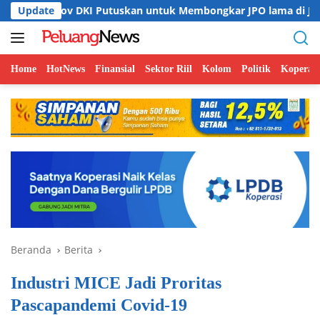
Langsung
DKI Putuskan untuk Membongkar JPO lama di Jalan HR Rasuna 
Update
ke
konten
Home
HotNews
Finansial
Sektor Riil
Kolom
Politik
Koperasi
Beranda
Berita
Industri MICE Jadi Proritas
Pascapandemi Covid-19