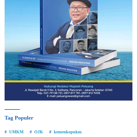
Tag Populer
UMKM
OJK
kemenkopukm