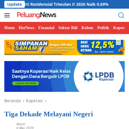
Langsung
idensial Triwulan II 2026 Naik 0,69%
Update
Indonesia Dorong Pe
ke
konten
Home
HotNews
Finansial
Sektor Riil
Kolom
Politik
Koperasi
Beranda
Koperasi
Tiga Dekade Melayani Negeri
Hariri
6 Mei 2020