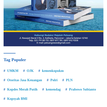
Tag Populer
UMKM
OJK
kemenkopukm
Otoritas Jasa Keuangan
Polri
PLN
Kopdes Merah Putih
kemendag
Prabowo Subianto
Kopsyah BMI