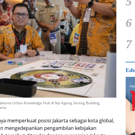
5
6
7
Edi
akarta Urban Knowledge Hub di Nyi Ageng Serang Building,
arta
ya memperkuat posisi Jakarta sebagai kota global,
kin mengedepankan pengambilan kebijakan