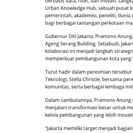
berbasis data, riset, dan inovasi. Lan
Urban Knowledge Hub, sebuah pusat 
pemerintah, akademisi, peneliti, duni
bagi berbagai tantangan perkotaan ma
Gubernur DKI Jakarta, Pramono Anung,
Ageng Serang Building, Setiabudi, Jakar
kolaborasi ini menjadi langkah strateg
memperkuat pembangunan kota yang berb
Turut hadir dalam peresmian tersebut W
Teknologi, Stella Christie, bersama perw
komunitas, serta berbagai lembaga m
Dalam sambutannya, Pramono Anung me
menjalani transformasi besar untuk men
kelola pembangunan yang lebih inovati
“Jakarta memiliki target menjadi bagia