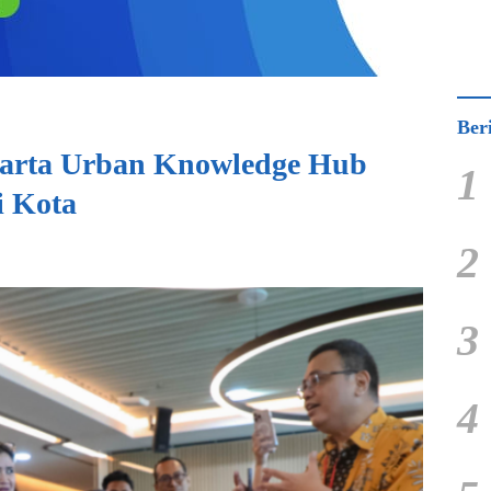
Ber
karta Urban Knowledge Hub
1
i Kota
2
3
4