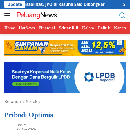
Langsung
ilitas, JPO di Rasuna Said Dibongkar
Update
Survei BI: Harga P
ke
konten
Home
HotNews
Finansial
Sektor Riil
Kolom
Politik
Koperasi
Beranda
Sosok
Pribadi Optimis
Hariri
17 Mei 2026