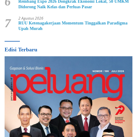
6
Rembang Expo 2026 Dongkrak Ekonomi Lokal, 50 UMKM
Didorong Naik Kelas dan Perluas Pasar
2 Agustus 2026
7
RUU Ketenagakerjaan Momentum Tinggalkan Paradigma
Upah Murah
Edisi Terbaru