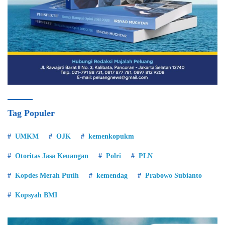
Tag Populer
UMKM
OJK
kemenkopukm
Otoritas Jasa Keuangan
Polri
PLN
Kopdes Merah Putih
kemendag
Prabowo Subianto
Kopsyah BMI