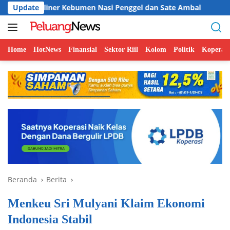
Langsung
ner Kebumen Nasi Penggel dan Sate Ambal
Update
Tak Ramah Dis
ke
konten
Home
HotNews
Finansial
Sektor Riil
Kolom
Politik
Koperasi
Beranda
Berita
Menkeu Sri Mulyani Klaim Ekonomi
Indonesia Stabil