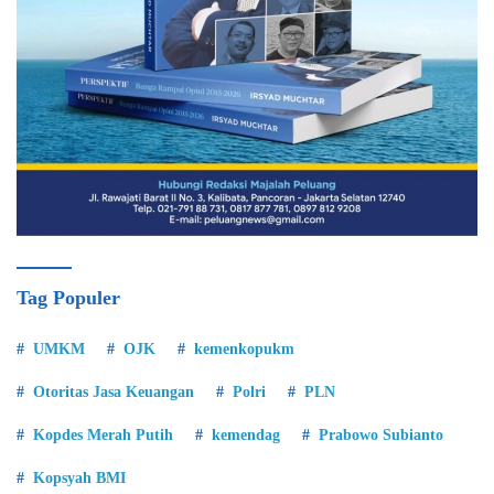
Tag Populer
UMKM
OJK
kemenkopukm
Otoritas Jasa Keuangan
Polri
PLN
Kopdes Merah Putih
kemendag
Prabowo Subianto
Kopsyah BMI