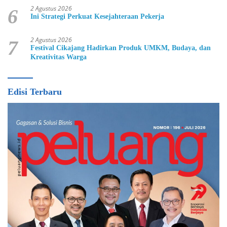
2 Agustus 2026
6
Ini Strategi Perkuat Kesejahteraan Pekerja
2 Agustus 2026
7
Festival Cikajang Hadirkan Produk UMKM, Budaya, dan
Kreativitas Warga
Edisi Terbaru