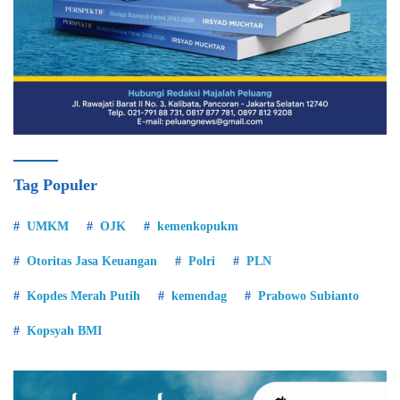
Tag Populer
UMKM
OJK
kemenkopukm
Otoritas Jasa Keuangan
Polri
PLN
Kopdes Merah Putih
kemendag
Prabowo Subianto
Kopsyah BMI