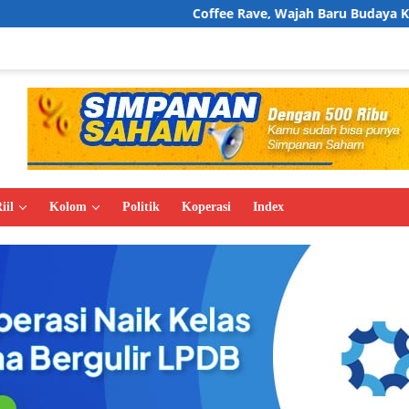
Coffee Rave, Wajah Baru Budaya Kopi di Jakarta
iil
Kolom
Politik
Koperasi
Index