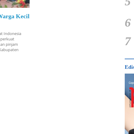
5
Warga Kecil
6
at Indonesia
7
mperkuat
pan pinjam
 Kabupaten
Edi