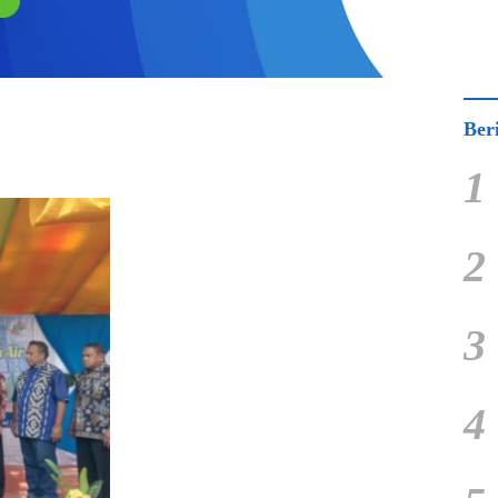
Ber
1
2
3
4