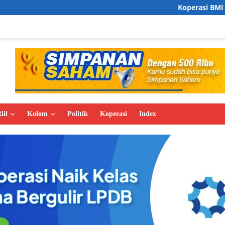
Koperasi BMI Group Tancap 
iil
Kolom
Politik
Koperasi
Index