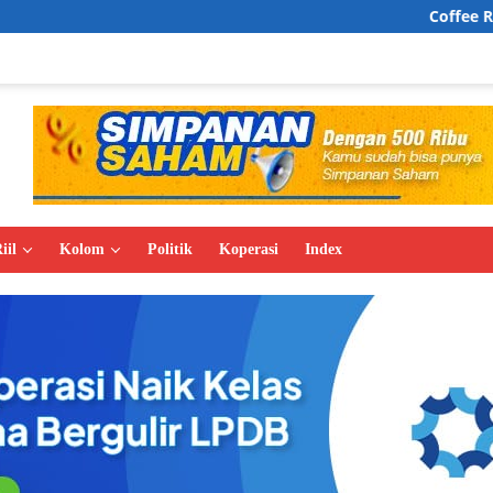
Coffee Rave, Wajah Baru 
iil
Kolom
Politik
Koperasi
Index