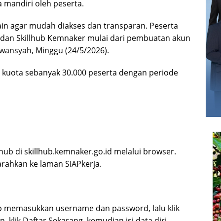
 mandiri oleh peserta.
ain agar mudah diakses dan transparan. Peserta
a dan Skillhub Kemnaker mulai dari pembuatan akun
wansyah, Minggu (24/5/2026).
kuota sebanyak 30.000 peserta dengan periode
ub di skillhub.kemnaker.go.id melalui browser.
iarahkan ke laman SIAPkerja.
up memasukkan username dan password, lalu klik
 klik Daftar Sekarang, kemudian isi data diri