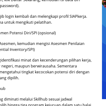
 password).
ib login kembali dan melengkapi profil SIAPkerja.
ma untuk mengikuti pelatihan.
smen Potensi Diri/SPI (opsional)
h Asesmen, kemudian mengisi Asesmen Penilaian
ntial Inventory/SPI)
dentifikasi minat dan kecenderungan pilihan kerja,
uar negeri, maupun berwirausaha. Sementara
mengetahui tingkat kecocokan potensi diri dengan
ng dipilih.
lhub
 diminati melalui Skillhub sesuai jadwal
ilih hingga tiga program kejuruan dalam satu balai