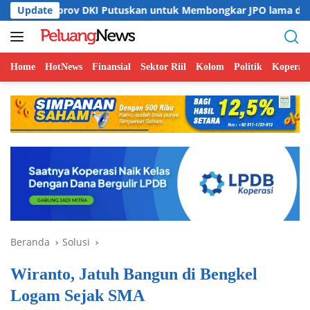
Langsung
v DKI Putuskan untuk Membongkar JPO lama di Jalan HR Rasun
Update
ke
konten
Home
HotNews
Finansial
Sektor Riil
Kolom
Politik
Koperasi
Beranda
Solusi
Wiranto, Jatuh Bangun di Bengkel
Logam Sejak SMA