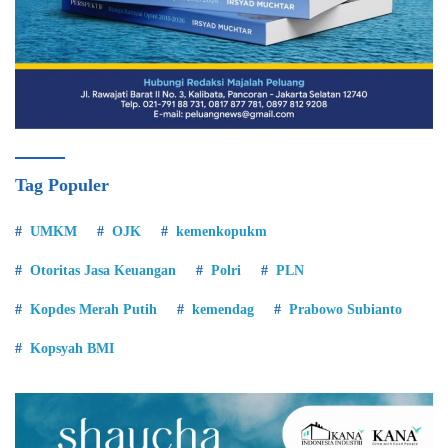
Tag Populer
UMKM
OJK
kemenkopukm
Otoritas Jasa Keuangan
Polri
PLN
Kopdes Merah Putih
kemendag
Prabowo Subianto
Kopsyah BMI