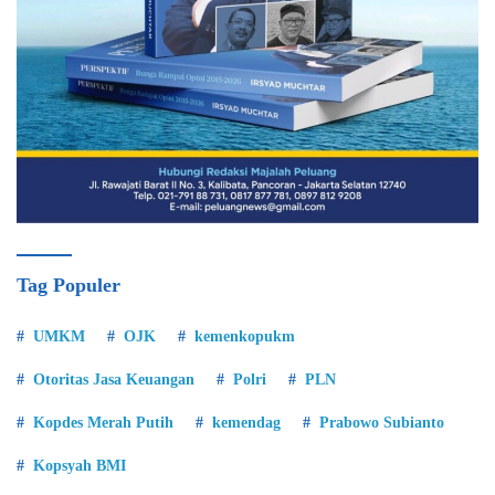
Tag Populer
UMKM
OJK
kemenkopukm
Otoritas Jasa Keuangan
Polri
PLN
Kopdes Merah Putih
kemendag
Prabowo Subianto
Kopsyah BMI