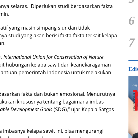
anya selaras. Diperlukan studi berdasarkan fakta
min.
6
tif yang masih simpang siur dan tidak
ya studi yang akan berisi fakta-fakta terkait kelapa
7
an.
it
International Union for Conservation of Nature
ait hubungan kelapa sawit dan keanekaragaman
Edi
bantuan pemerintah Indonesia untuk melakukan
asarkan fakta dan bukan emosional. Menurutnya
ilakukan khususnya tentang bagaimana imbas
nable Development Goals
(SDG),” ujar Kepala Satgas
imbasnya kelapa sawit ini, bisa mengurangi