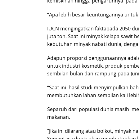
kemiskinan hingga pengaruhnya pada 
“Apa lebih besar keuntungannya untuk
IUCN mengingatkan faktapada 2050 du
juta ton. Saat ini minyak kelapa sawit b
kebutuhan minyak nabati dunia, dengan
Adapun proporsi penggunaannya adalah
untuk industri kosmetik, produk pembe
sembilan bulan dan rampung pada Juni
“Saat ini hasil studi menyimpulkan ba
membutuhkan lahan sembilan kali lebih 
Separuh dari populasi dunia masih m
makanan.
“Jika ini dilarang atau boikot, minyak 
Sementara dunia akan membutuhkan lah