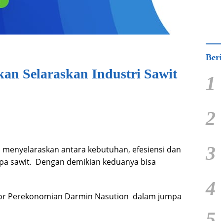
Ber
an Selaraskan Industri Sawit
1
2
3
 menyelaraskan antara kebutuhan, efesiensi dan
lapa sawit. Dengan demikian keduanya bisa
4
tor Perekonomian Darmin Nasution dalam jumpa
5