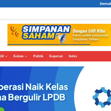
Demak Expo 2026 Tar
iil
Kolom
Politik
Koperasi
Index