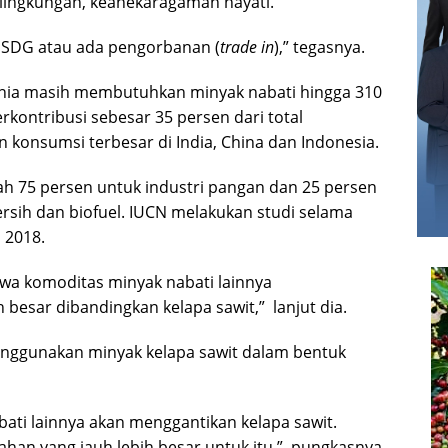
lingkungan, keanekaragaman hayati.
 SDG atau ada pengorbanan (
trade in
),” tegasnya.
nia masih membutuhkan minyak nabati hingga 310
erkontribusi sebesar 35 persen dari total
 konsumsi terbesar di India, China dan Indonesia.
 75 persen untuk industri pangan dan 25 persen
rsih dan biofuel. IUCN melakukan studi selama
 2018.
hwa komoditas minyak nabati lainnya
besar dibandingkan kelapa sawit,” lanjut dia.
enggunakan minyak kelapa sawit dalam bentuk
nabati lainnya akan menggantikan kelapa sawit.
an yang jauh lebih besar untuk itu,” pungkasnya.