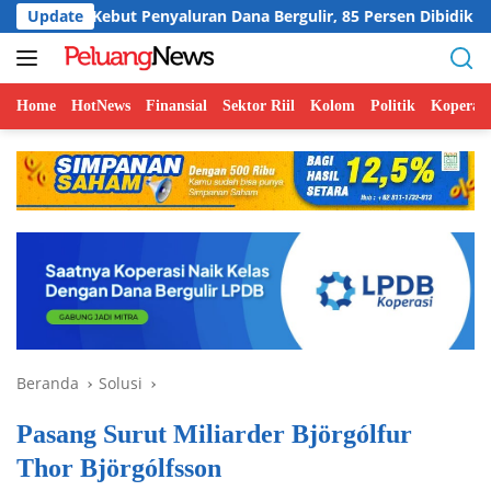
Langsung
but Penyaluran Dana Bergulir, 85 Persen Dibidik ke Koperasi Sekt
Update
ke
konten
Home
HotNews
Finansial
Sektor Riil
Kolom
Politik
Koperasi
Beranda
Solusi
Pasang Surut Miliarder Björgólfur
Thor Björgólfsson