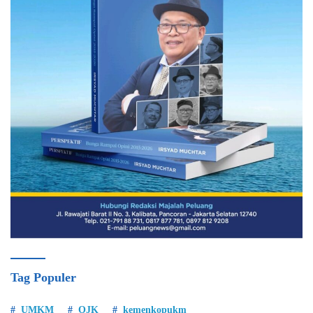
Tag Populer
UMKM
OJK
kemenkopukm