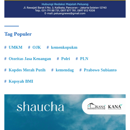
Tag Populer
UMKM
OJK
kemenkopukm
Otoritas Jasa Keuangan
Polri
PLN
Kopdes Merah Putih
kemendag
Prabowo Subianto
Kopsyah BMI