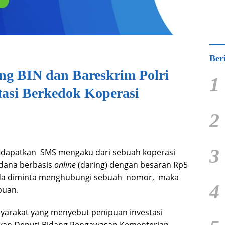
Ber
 BIN dan Bareskrim Polri
1
tasi Berkedok Koperasi
2
3
ndapatkan SMS mengaku dari sebuah koperasi
dana berbasis
online
(daring) dengan besaran Rp5
nda diminta menghubungi sebuah nomor, maka
4
puan.
syarakat yang menyebut penipuan investasi