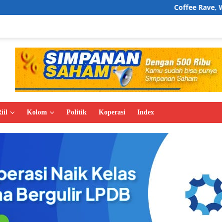
Coffee Rave, Wajah Baru B
iil
Kolom
Politik
Koperasi
Index