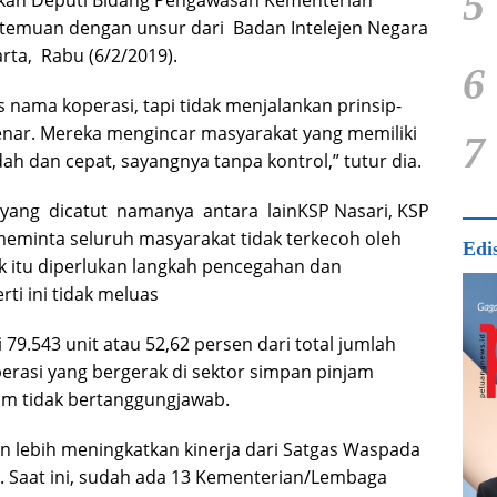
5
pkan Deputi Bidang Pengawasan Kementerian
temuan dengan unsur dari Badan Intelejen Negara
arta, Rabu (6/2/2019).
6
 nama koperasi, tapi tidak menjalankan prinsip-
enar. Mereka mengincar masyarakat yang memiliki
7
 dan cepat, sayangnya tanpa kontrol,” tutur dia.
yang dicatut namanya antara lainKSP Nasari, KSP
eminta seluruh masyarakat tidak terkecoh oleh
Edi
k itu diperlukan langkah pencegahan dan
i ini tidak meluas
9.543 unit atau 52,62 persen dari total jumlah
perasi yang bergerak di sektor simpan pinjam
um tidak bertanggungjawab.
an lebih meningkatkan kinerja dari Satgas Waspada
a. Saat ini, sudah ada 13 Kementerian/Lembaga