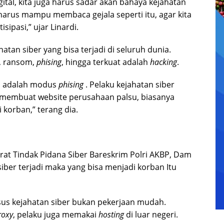
gital, kita juga harus sadar akan bahaya kejahatan
arus mampu membaca gejala seperti itu, agar kita
pasi,” ujar Linardi.
an siber yang bisa terjadi di seluruh dunia.
n, ransom,
phising
, hingga terkuat adalah
hacking
.
ia adalah modus
phising
. Pelaku kejahatan siber
 membuat website perusahaan palsu, biasanya
korban,” terang dia.
orat Tindak Pidana Siber Bareskrim Polri AKBP, Dam
iber terjadi maka yang bisa menjadi korban Itu
s kejahatan siber bukan pekerjaan mudah.
roxy
, pelaku juga memakai
hosting
di luar negeri.