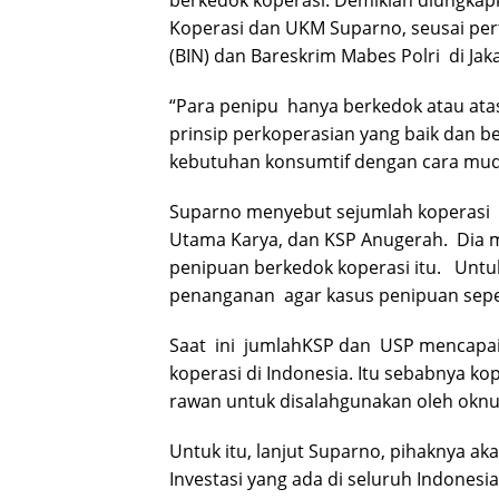
berkedok koperasi. Demikian diungka
Koperasi dan UKM Suparno, seusai per
(BIN) dan Bareskrim Mabes Polri di Jak
“Para penipu hanya berkedok atau atas
prinsip perkoperasian yang baik dan b
kebutuhan konsumtif dengan cara mudah
Suparno menyebut sejumlah koperasi 
Utama Karya, dan KSP Anugerah. Dia m
penipuan berkedok koperasi itu. Untu
penanganan agar kasus penipuan sepert
Saat ini jumlahKSP dan USP mencapai 7
koperasi di Indonesia. Itu sebabnya ko
rawan untuk disalahgunakan oleh okn
Untuk itu, lanjut Suparno, pihaknya ak
Investasi yang ada di seluruh Indonesi