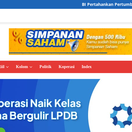
BI Pertahankan Pertumbuhan Ekonomi di Kis
iil
Kolom
Politik
Koperasi
Index