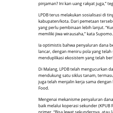
pinjaman? Ini kan uang rakyat juga,” te
LPDB terus melakukan sosialisasi di t
kabupaten/kota. Dari pemetaan terseb
yang perlu pembinaan lebih lanjut. “K
memiliki jiwa wirausaha,” kata Supomo.
Ia optimistis bahwa penyaluran dana b
lancar, dengan meniru pola yang telah
menduplikasi ekosistem yang telah berh
Di Malang, LPDB telah mengucurkan dan
mendukung satu siklus tanam, termasu
juga telah menjalin kerja sama dengan h
Food.
Mengenai mekanisme penyaluran dana
baik melalui koperasi sekunder (KPUB
primer. “Bisa lewat sekundernya, atau l