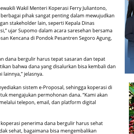
akili Wakil Menteri Koperasi Ferry Juliantono,
berbagai pihak sangat penting dalam mewujudkan
ngan stakeholder lain, seperti Kepala Dinas
asi,” ujar Supomo dalam acara saresehan bersama
osan Kencana di Pondok Pesantren Segoro Agung,
dana bergulir harus tepat sasaran dan tepat
ikan bahwa dana yang disalurkan bisa kembali dan
 lainnya,” jelasnya.
diakan sistem e-Proposal, sehingga koperasi di
 untuk mengajukan permohonan dana. “Kami akan
alui telepon, email, dan platform digital
perasi penerima dana bergulir harus sehat
tidak sehat, bagaimana bisa mengembalikan