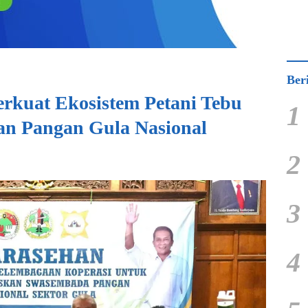
Ber
kuat Ekosistem Petani Tebu
1
an Pangan Gula Nasional
2
3
4