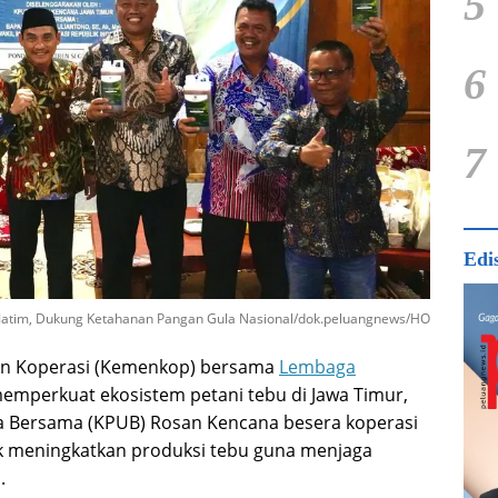
5
6
7
Edi
Jatim, Dukung Ketahanan Pangan Gula Nasional/dok.peluangnews/HO
an Koperasi (Kemenkop) bersama
Lembaga
emperkuat ekosistem petani tebu di Jawa Timur,
a Bersama (KPUB) Rosan Kencana besera koperasi
uk meningkatkan produksi tebu guna menjaga
.