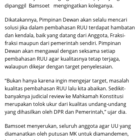
dipanggil Bamsoet mengingatkan koleganya.
Dikatakannya, Pimpinan Dewan akan selalu mencari
solusi jika dalam pembahasan RUU terdapat hambatan
dan kendala, baik yang datang dari Anggota, Fraksi-
fraksi maupun dari pemerintah sendiri. Pimpinan
Dewan akan mengawal dengan seksama setiap
pembahasan RUU agar kualitasnya tetap terjaga,
walaupun dikejar dengan target penyelesaian.
“Bukan hanya karena ingin mengejar target, masalah
kualitas pembahasan RUU lalu kita abaikan. Sedikit-
banyaknya judicial review ke Mahkamah Konstitusi
merupakan tolok ukur dari kualitas undang-undang
yang dihasilkan oleh DPR dan Pemerintah,” ujar dia.
Bamsoet menyerukan, seluruh anggota agar UU yang
diamanatkan oleh putusan MK untuk diamandemen,