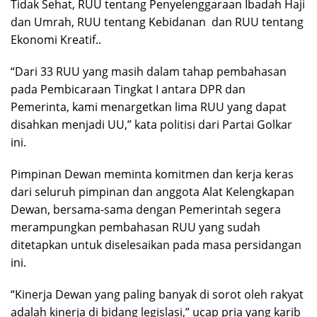
Tidak Sehat, RUU tentang Penyelenggaraan Ibadah Haji
dan Umrah, RUU tentang Kebidanan dan RUU tentang
Ekonomi Kreatif..
“Dari 33 RUU yang masih dalam tahap pembahasan
pada Pembicaraan Tingkat I antara DPR dan
Pemerinta, kami menargetkan lima RUU yang dapat
disahkan menjadi UU,” kata politisi dari Partai Golkar
ini.
Pimpinan Dewan meminta komitmen dan kerja keras
dari seluruh pimpinan dan anggota Alat Kelengkapan
Dewan, bersama-sama dengan Pemerintah segera
merampungkan pembahasan RUU yang sudah
ditetapkan untuk diselesaikan pada masa persidangan
ini.
“Kinerja Dewan yang paling banyak di sorot oleh rakyat
adalah kinerja di bidang legislasi,” ucap pria yang karib