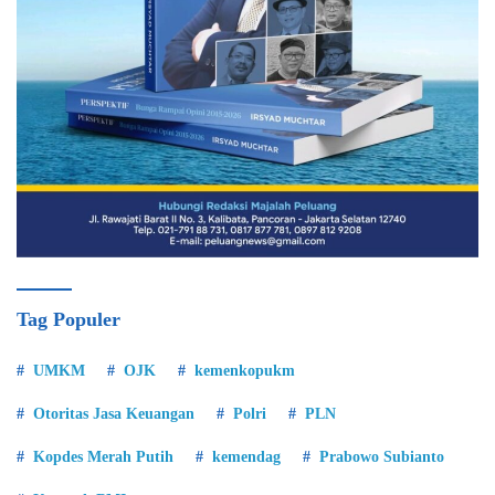
Tag Populer
UMKM
OJK
kemenkopukm
Otoritas Jasa Keuangan
Polri
PLN
Kopdes Merah Putih
kemendag
Prabowo Subianto