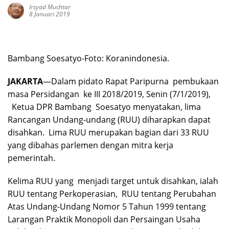
Irsyad Muchtar
8 Januari 2019
Bambang Soesatyo-Foto: Koranindonesia.
JAKARTA
—Dalam pidato Rapat Paripurna pembukaan
masa Persidangan ke III 2018/2019, Senin (7/1/2019),
Ketua DPR Bambang Soesatyo menyatakan, lima
Rancangan Undang-undang (RUU) diharapkan dapat
disahkan. Lima RUU merupakan bagian dari 33 RUU
yang dibahas parlemen dengan mitra kerja
pemerintah.
Kelima RUU yang menjadi target untuk disahkan, ialah
RUU tentang Perkoperasian, RUU tentang Perubahan
Atas Undang-Undang Nomor 5 Tahun 1999 tentang
Larangan Praktik Monopoli dan Persaingan Usaha