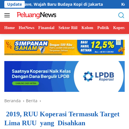
Langsung
e, Wajah Baru Budaya Kopi di Jakarta
Update
Koperasi BMI Gro
ke
konten
Home
HotNews
Finansial
Sektor Riil
Kolom
Politik
Koperasi
Beranda
Berita
2019, RUU Koperasi Termasuk Target
Lima RUU yang Disahkan