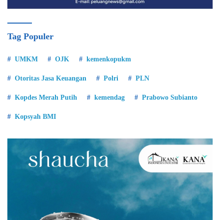
Tag Populer
UMKM
OJK
kemenkopukm
Otoritas Jasa Keuangan
Polri
PLN
Kopdes Merah Putih
kemendag
Prabowo Subianto
Kopsyah BMI