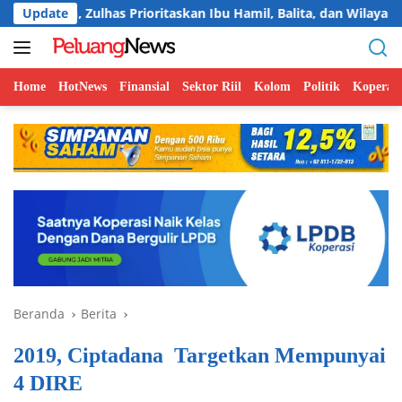
Langsung
has Prioritaskan Ibu Hamil, Balita, dan Wilayah 3T
Update
Menuj
ke
konten
Home
HotNews
Finansial
Sektor Riil
Kolom
Politik
Koperasi
Beranda
Berita
2019, Ciptadana Targetkan Mempunyai
4 DIRE