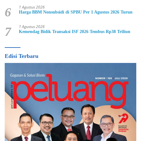
1 Agustus 2026
6
Harga BBM Nonsubsidi di SPBU Per 1 Agustus 2026 Turun
1 Agustus 2026
7
Kemendag Bidik Transaksi ISF 2026 Tembus Rp38 Triliun
Edisi Terbaru