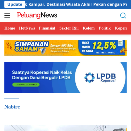
Langsung
ampar, Destinasi Wisata Akhir Pekan dengan Pesona Sunset
Update
ke
konten
Home
HotNews
Finansial
Sektor Riil
Kolom
Politik
Koperasi
Nabire