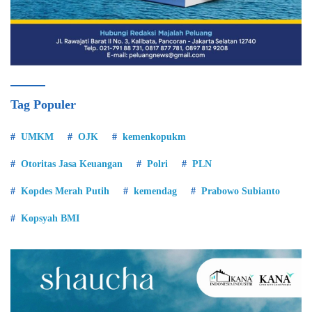
Tag Populer
UMKM
OJK
kemenkopukm
Otoritas Jasa Keuangan
Polri
PLN
Kopdes Merah Putih
kemendag
Prabowo Subianto
Kopsyah BMI