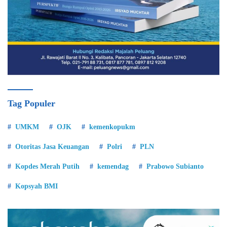
Tag Populer
UMKM
OJK
kemenkopukm
Otoritas Jasa Keuangan
Polri
PLN
Kopdes Merah Putih
kemendag
Prabowo Subianto
Kopsyah BMI