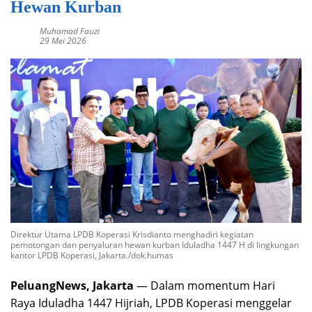
Hewan Kurban
Muhamad Fauzi
29 Mei 2026
Direktur Utama LPDB Koperasi Krisdianto menghadiri kegiatan
pemotongan dan penyaluran hewan kurban Iduladha 1447 H di lingkungan
kantor LPDB Koperasi, Jakarta./dok.humas
PeluangNews, Jakarta
— Dalam momentum Hari
Raya Iduladha 1447 Hijriah, LPDB Koperasi menggelar