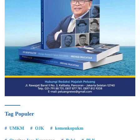
Tag Populer
UMKM
OJK
kemenkopukm