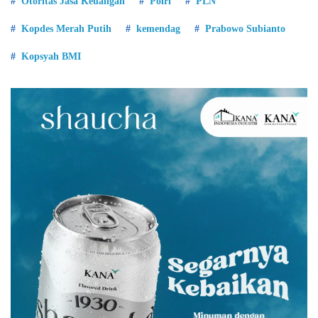
Otoritas Jasa Keuangan
Polri
PLN
Kopdes Merah Putih
kemendag
Prabowo Subianto
Kopsyah BMI