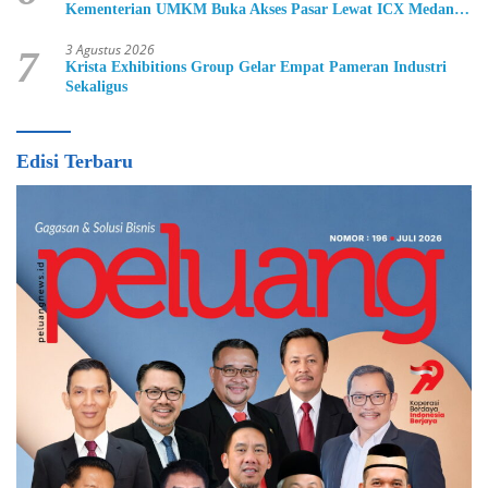
Kementerian UMKM Buka Akses Pasar Lewat ICX Medan
2026
3 Agustus 2026
7
Krista Exhibitions Group Gelar Empat Pameran Industri
Sekaligus
Edisi Terbaru