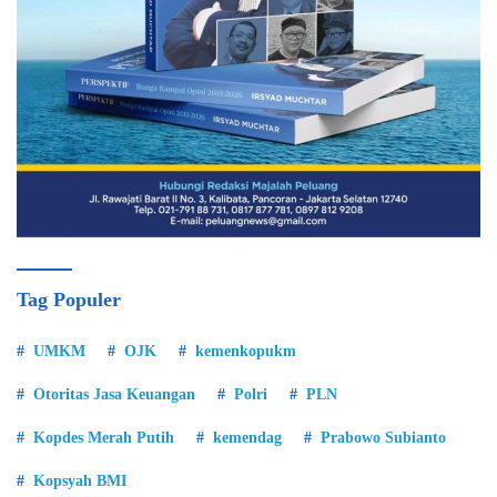
Tag Populer
UMKM
OJK
kemenkopukm
Otoritas Jasa Keuangan
Polri
PLN
Kopdes Merah Putih
kemendag
Prabowo Subianto
Kopsyah BMI