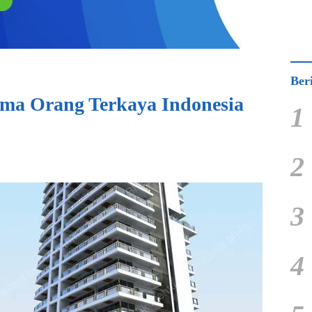
Ber
Lima Orang Terkaya Indonesia
1
2
3
4