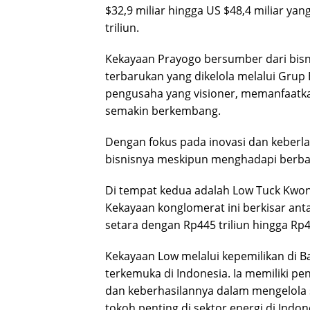
$32,9 miliar hingga US $48,4 miliar yan
triliun.
Kekayaan Prayogo bersumber dari bisn
terbarukan yang dikelola melalui Grup Ba
pengusaha yang visioner, memanfaatka
semakin berkembang.
Dengan fokus pada inovasi dan keberl
bisnisnya meskipun menghadapi berbaga
Di tempat kedua adalah Low Tuck Kwong,
Kekayaan konglomerat ini berkisar anta
setara dengan Rp445 triliun hingga Rp45
Kekayaan Low melalui kepemilikan di B
terkemuka di Indonesia. Ia memiliki pe
dan keberhasilannya dalam mengelola 
tokoh penting di sektor energi di Indon