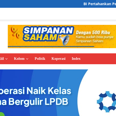
BI Pertahankan Pertumbuhan Ekonomi 
iil
Kolom
Politik
Koperasi
Index