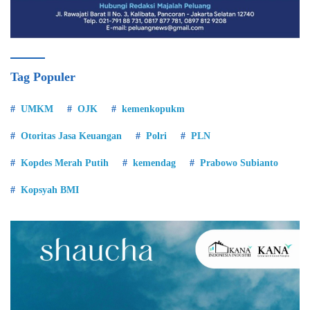
Tag Populer
UMKM
OJK
kemenkopukm
Otoritas Jasa Keuangan
Polri
PLN
Kopdes Merah Putih
kemendag
Prabowo Subianto
Kopsyah BMI