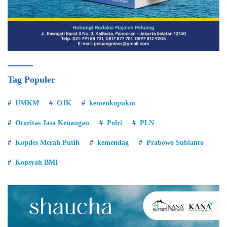
Tag Populer
UMKM
OJK
kemenkopukm
Otoritas Jasa Keuangan
Polri
PLN
Kopdes Merah Putih
kemendag
Prabowo Subianto
Kopsyah BMI