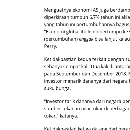
Menguatnya ekonomi AS juga berdamp
diperkiraan tumbuh 6,7% tahun ini akl
yang tahun ini pertumbuhannya bagus,
“Ekonomi global itu lebih bertumpu k
(pertumbuhan)
enggak
bisa lanjut kala
Perry.
Ketidakpastian kedua terkait dengan su
sebanyak empat kali. Dua kali di antara
pada September dan Desember 2018. Me
investor menarik dananya dari negara
suku bunga.
“Investor tarik dananya dari negara be
sumber tekanan nilai tukar di berbagai 
tukar,” katanya.
Ketidakpastian ketiga datang dari per