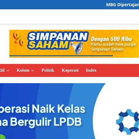
MBG Dipertajam, Zulhas Prioritask
iil
Kolom
Politik
Koperasi
Index