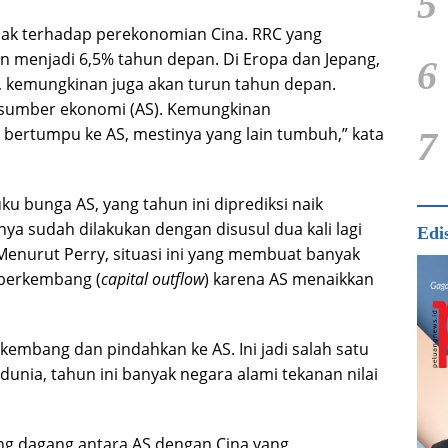
5
ak terhadap perekonomian Cina. RRC yang
an menjadi 6,5% tahun depan. Di Eropa dan Jepang,
6
 kemungkinan juga akan turun tahun depan.
e sumber ekonomi (AS). Kemungkinan
u bertumpu ke AS, mestinya yang lain tumbuh,” kata
7
ku bunga AS, yang tahun ini diprediksi naik
nya sudah dilakukan dengan disusul dua kali lagi
Edi
nurut Perry, situasi ini yang membuat banyak
 berkembang (
capital outflow
) karena AS menaikkan
rkembang dan pindahkan ke AS. Ini jadi salah satu
dunia, tahun ini banyak negara alami tekanan nilai
ang dagang antara AS dengan Cina yang