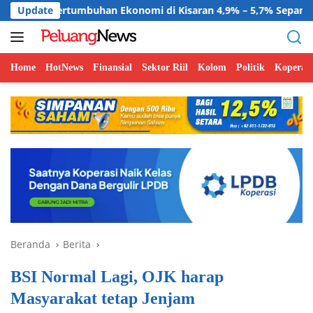
Langsung
buhan Ekonomi di Kisaran 4,9% – 5,7% Sepanjang 2026
Update
ke
konten
Home
HotNews
Finansial
Sektor Riil
Kolom
Politik
Koperasi
Beranda
Berita
BSI Normal Lagi, OJK harap
Masyarakat tetap Jenjam